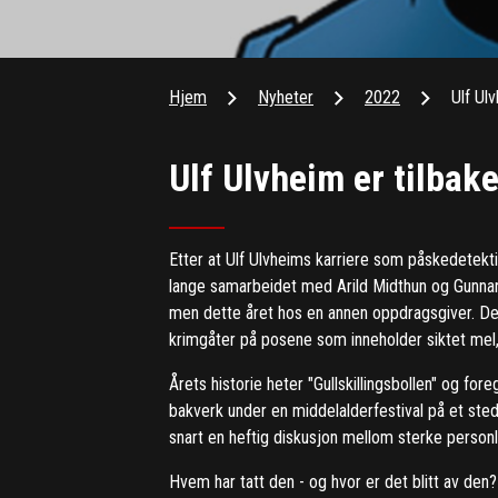
Hjem
Nyheter
2022
Ulf Ulv
Ulf Ulvheim er tilbak
Etter at Ulf Ulvheims karriere som påskedetektiv
lange samarbeidet med Arild Midthun og Gunnar S
men dette året hos en annen oppdragsgiver. Det e
krimgåter på posene som inneholder siktet mel, 
Årets historie heter "Gullskillingsbollen" og f
bakverk under en middelalderfestival på et st
snart en heftig diskusjon mellom sterke personlig
Hvem har tatt den - og hvor er det blitt av den?