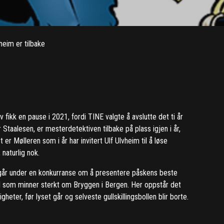
heim er tilbake
e
 fikk en pause i 2021, fordi TINE valgte å avslutte det ti år
taalesen, er mesterdetektiven tilbake på plass igjen i år,
r Mølleren som i år har invitert Ulf Ulvheim til å løse
naturlig nok.
oregår under en konkurranse om å presentere påskens beste
ed som minner sterkt om Bryggen i Bergen. Her oppstår det
heter, før lyset går og selveste gullskillingsbollen blir borte.